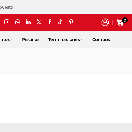
upuesto
0
entos
Piscinas
Terminaciones
Combos