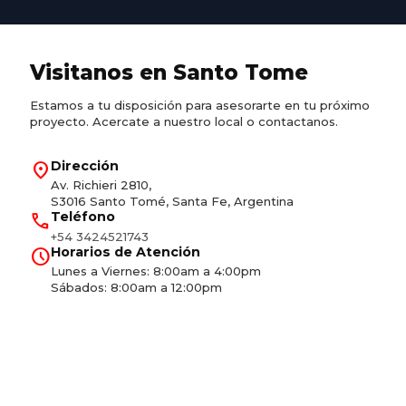
Visitanos en Santo Tome
Estamos a tu disposición para asesorarte en tu próximo
proyecto. Acercate a nuestro local o contactanos.
location_on
Dirección
Av. Richieri 2810,
S3016 Santo Tomé, Santa Fe, Argentina
call
Teléfono
+54 3424521743
schedule
Horarios de Atención
Lunes a Viernes: 8:00am a 4:00pm
Sábados: 8:00am a 12:00pm