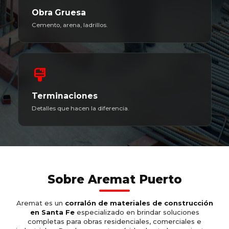
Obra Gruesa
Cemento, arena, ladrillos.
format_paint
Terminaciones
Detalles que hacen la diferencia.
Sobre Aremat Puerto
Aremat es un
corralón de materiales de construcción
en Santa Fe
especializado en brindar soluciones
completas para obras residenciales, comerciales e