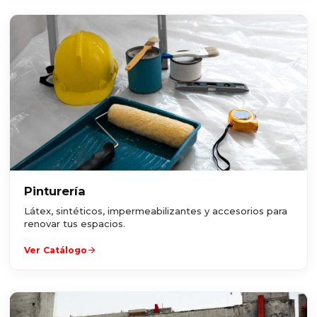
Pinturería
Látex, sintéticos, impermeabilizantes y accesorios para
renovar tus espacios.
arrow_forward
Ver Catálogo