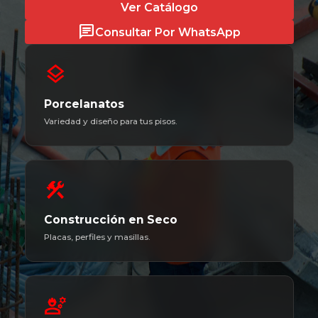
Ver Catálogo
chat
Consultar Por WhatsApp
layers
Porcelanatos
Variedad y diseño para tus pisos.
construction
Construcción en Seco
Placas, perfiles y masillas.
engineering