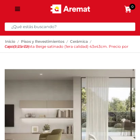
0
/
/
/
Inicio
Pisos y Revestimientos
Cerámica
Cerámica Zenta Beige satinado (1era calidad) 43x43cm. Precio por caja (2,25m2).