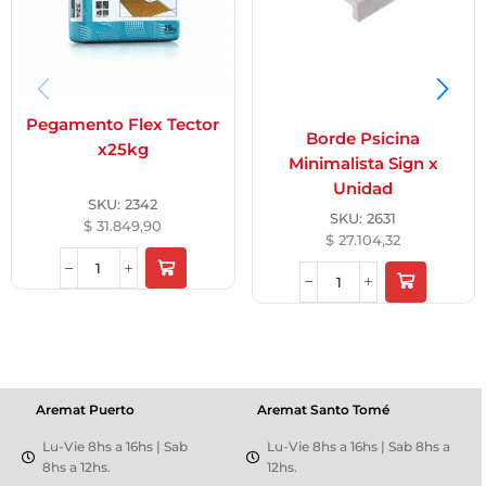
Pegamento Flex Tector
Borde Psicina
x25kg
Minimalista Sign x
Unidad
SKU:
2342
SKU:
2631
$
31.849,90
$
27.104,32
Aremat Puerto
Aremat Santo Tomé
Lu-Vie 8hs a 16hs | Sab
Lu-Vie 8hs a 16hs | Sab 8hs a
8hs a 12hs.
12hs.