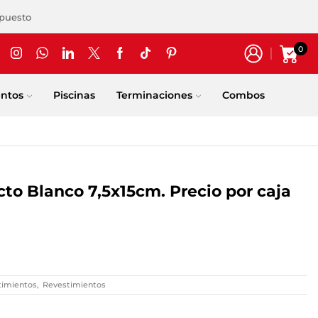
upuesto
0
entos
Piscinas
Terminaciones
Combos
cto Blanco 7,5x15cm. Precio por caja
timientos
,
Revestimientos