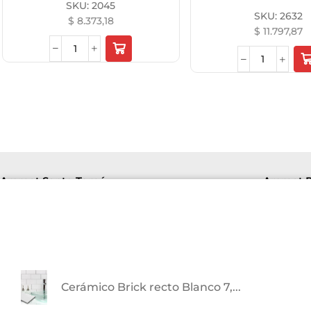
SKU:
2045
SKU:
2632
$
8.373,18
$
11.797,87
Aremat Santo Tomé
Aremat P
Lu-Vi
Lu-Vie 8hs a 16hs | Sab 8hs a 12hs.
+54 9
+5493426141094
F. de
Av. Richieri 2810
Cerámico Brick recto Blanco 7,...