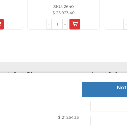
SKU:
2640
$
25.923,40
uerto Santa Fé
Aremat Online
e 8hs a 16hs | Sab 8hs a 12hs.
Lu-Vie 8hs a 1
Not
 3426 50-5446
+54 9 3426 50
 Mantovani 505
F. de Mantova
$
21.254,33