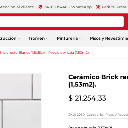
Atención al cliente
3426505446 - WhatsApp
Pedí tu Pres
trucción
Tromen
Pinturería
Pisos y Revestimi
rick recto Blanco 7,5x15cm. Precio por caja (1,53m2).
Cerámico Brick re
(1,53m2).
$
21.254,33
SKU:
2060
Categoría:
Pisos y Reves
Precio por caja (1,53m2).