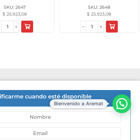
SKU:
2647
SKU:
2648
$
25.923,08
$
25.923,08
6hs | Sab 8hs a 12hs.
ificarme cuando esté disponible
Bienvenido a Aremat
-5446
ni 505