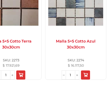
a 5×5 Cotto Terra
Malla 5×5 Cotto Azul
30x30cm
30x30cm
SKU:
2273
SKU:
2274
$
17.921,69
$
16.117,50