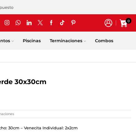
upuesto
0
entos
Piscinas
Terminaciones
Combos
Verde 30x30cm
naciones
cho: 30cm – Venecita Individual: 2x2cm