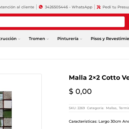
Atención al cliente
3426505446 - WhatsApp
Pedí tu Pres
trucción
Tromen
Pinturería
Pisos y Revestimi
m
Malla 2×2 Cotto 
$
0,00
SKU:
2269
Categoría:
Mallas
,
Termi
Características: Largo 30cm An