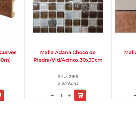
 Curves
Malla Adana Choco de
Mall
.50m)
Piedra/Vid/Acinox 30x30cm
i nombre, correo
co y web en este
SKU:
2186
r para la próxima vez
$
8.792,43
nte.