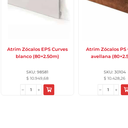
Name
*
Email
*
Atrim Zócalos EPS Curves
Atrim Zócalos PS
blanco (80×2.50m)
avellana (80×2
Guarda m
electróni
SKU:
98581
SKU:
30104
navegado
$
10.949,68
$
10.428,26
que come