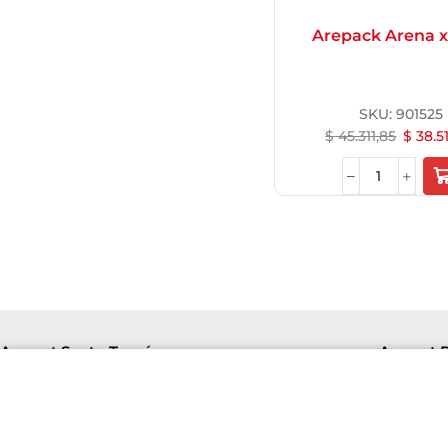
Arepack Arena x
SKU:
901525
$
45.311,85
$
38.5
Aremat Santo Tomé
Aremat P
Lu-Vi
Lu-Vie 8hs a 16hs | Sab 8hs a 12hs.
+54 9
+5493426141094