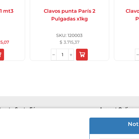
1 mt3
Clavos punta París 2
Clavo
Pulgadas x1kg
P
SKU:
120003
15,07
$
3.715,37
uerto Santa Fé
Aremat Online
e 8hs a 16hs | Sab 8hs a 12hs.
Lu-Vie 8hs a 1
Not
 3426 50-5446
+54 9 3426 50