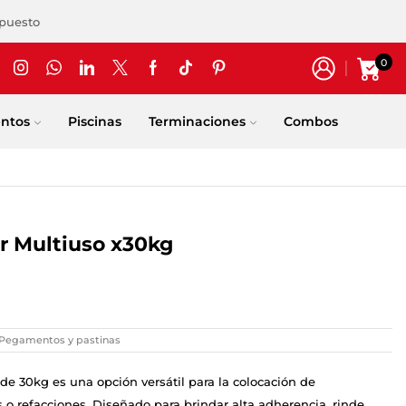
upuesto
0
entos
Piscinas
Terminaciones
Combos
 Multiuso x30kg
Pegamentos y pastinas
 30kg es una opción versátil para la colocación de
 o refacciones. Diseñado para brindar alta adherencia, rinde