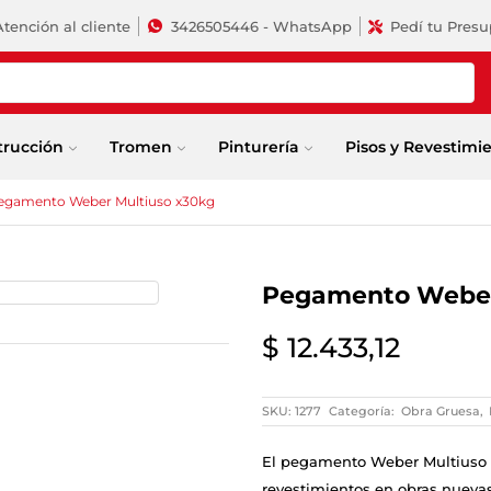
Atención al cliente
3426505446 - WhatsApp
Pedí tu Pres
trucción
Tromen
Pinturería
Pisos y Revestimi
egamento Weber Multiuso x30kg
Pegamento Weber
$
12.433,12
SKU:
1277
Categoría:
Obra Gruesa
,
El pegamento Weber Multiuso de
revestimientos en obras nuevas