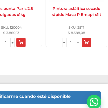
s punta París 2,5
Pintura asfáltica secado
ulgadas x1kg
rápido Maca P Emapi x1lt
SKU:
120004
SKU:
2517
$
3.860,13
$
8.588,08
6hs | Sab 8hs a 12hs.
ificarme cuando esté disponible
Bienvenido a Aremat
-5446