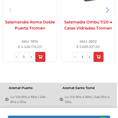
Salamandra Roma Doble
Salamadra Ombu 1120 4
Puerta Tromen
Caras Vidriadas Tromen
SKU:
1974
SKU:
2602
$
4.456.176,00
$
5.685.937,50
Aremat Puerto
Aremat Santo Tomé
Lu-Vie 8hs a 16hs | Sab
Lu-Vie 8hs a 16hs | Sab 8hs a
8hs a 12hs.
12hs.
+54 9 3426 50-5446
+54 342 5508159