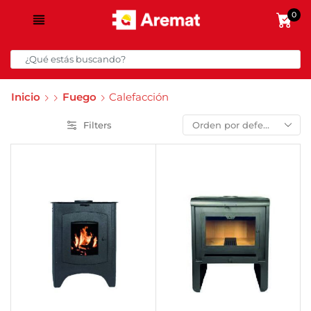
0
Inicio
Fuego
Calefacción
Filters