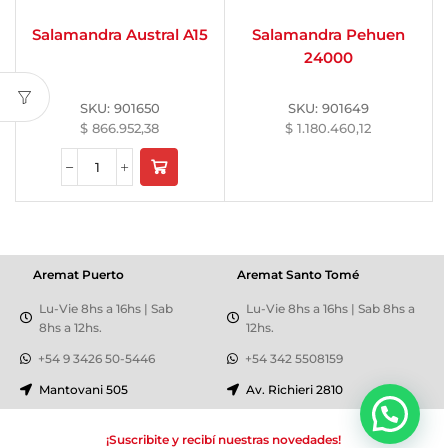
Salamandra Austral A15
Salamandra Pehuen
24000
SKU:
901650
SKU:
901649
$
866.952,38
$
1.180.460,12
Aremat Puerto
Aremat Santo Tomé
Lu-Vie 8hs a 16hs | Sab
Lu-Vie 8hs a 16hs | Sab 8hs a
8hs a 12hs.
12hs.
+54 9 3426 50-5446
+54 342 5508159
Mantovani 505
Av. Richieri 2810
¡Suscribite y recibí nuestras novedades!