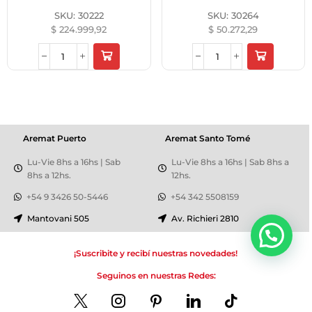
SKU:
30222
SKU:
30264
$
224.999,92
$
50.272,29
Aremat Puerto
Aremat Santo Tomé
Lu-Vie 8hs a 16hs | Sab
Lu-Vie 8hs a 16hs | Sab 8hs a
8hs a 12hs.
12hs.
+54 9 3426 50-5446
+54 342 5508159
Mantovani 505
Av. Richieri 2810
¡Suscribite y recibí nuestras novedades!
Seguinos en nuestras Redes: