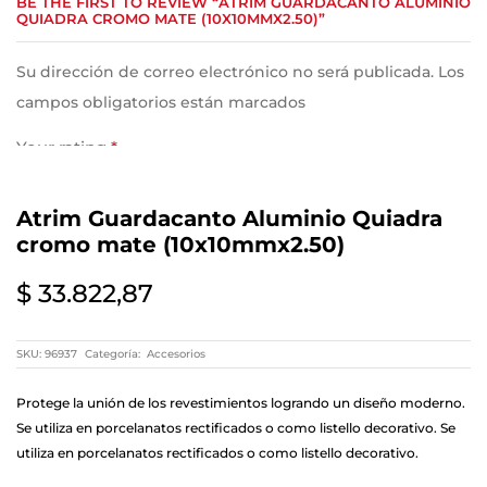
BE THE FIRST TO REVIEW “ATRIM GUARDACANTO ALUMINIO
QUIADRA CROMO MATE (10X10MMX2.50)”
Su dirección de correo electrónico no será publicada. Los
campos obligatorios están marcados
Your rating
*
Atrim Guardacanto Aluminio Quiadra
Your review
*
cromo mate (10x10mmx2.50)
$
33.822,87
SKU:
96937
Categoría:
Accesorios
Protege la unión de los revestimientos logrando un diseño moderno.
Se utiliza en porcelanatos rectificados o como listello decorativo. Se
utiliza en porcelanatos rectificados o como listello decorativo.