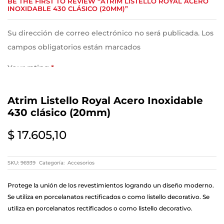
BE THE FIRST TO REVIEW “ATRIM LISTELLO ROYAL ACERO
INOXIDABLE 430 CLÁSICO (20MM)”
Su dirección de correo electrónico no será publicada. Los
campos obligatorios están marcados
Your rating
*
Atrim Listello Royal Acero Inoxidable
Your review
*
430 clásico (20mm)
$
17.605,10
SKU:
96939
Categoría:
Accesorios
Protege la unión de los revestimientos logrando un diseño moderno.
Se utiliza en porcelanatos rectificados o como listello decorativo. Se
utiliza en porcelanatos rectificados o como listello decorativo.