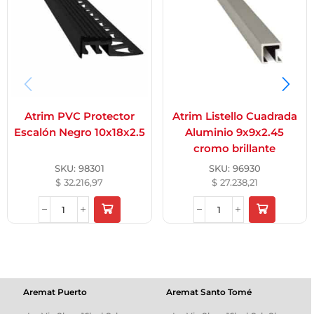
Atrim PVC Protector
Atrim Listello Cuadrada
Escalón Negro 10x18x2.5
Aluminio 9x9x2.45
cromo brillante
SKU:
98301
SKU:
96930
$
32.216,97
$
27.238,21
Aremat Puerto
Aremat Santo Tomé