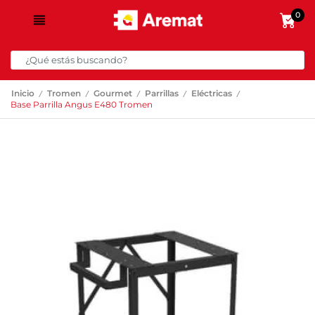
0
/
/
/
/
/
Inicio
Tromen
Gourmet
Parrillas
Eléctricas
Base Parrilla Angus E480 Tromen