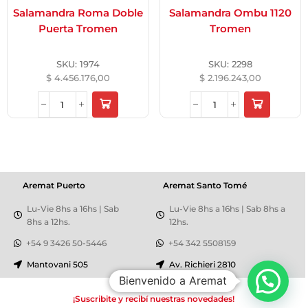
Salamandra Roma Doble
Salamandra Ombu 1120
Puerta Tromen
Tromen
SKU:
1974
SKU:
2298
$
4.456.176,00
$
2.196.243,00
Aremat Puerto
Aremat Santo Tomé
Lu-Vie 8hs a 16hs | Sab
Lu-Vie 8hs a 16hs | Sab 8hs a
8hs a 12hs.
12hs.
+54 9 3426 50-5446
+54 342 5508159
Mantovani 505
Av. Richieri 2810
Bienvenido a Aremat
¡Suscribite y recibí nuestras novedades!