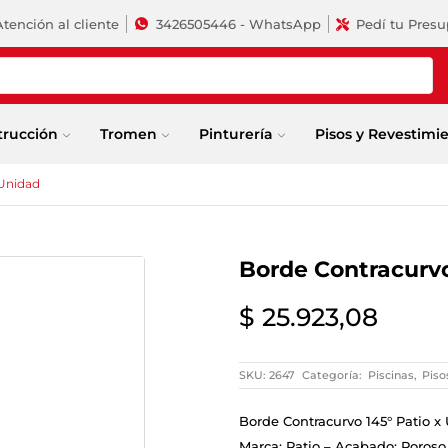
Atención al cliente
3426505446 - WhatsApp
Pedí tu Pres
trucción
Tromen
Pinturería
Pisos y Revestimi
 Unidad
Borde Contracurvo
$
25.923,08
SKU:
2647
Categoría:
Piscinas
,
Piso
Borde Contracurvo 145° Patio x
Marca: Patio – Acabado: Poroso