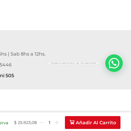
6hs | Sab 8hs a 12hs.
Bienvenido a Aremat
-5446
ni 505
$
25.923,08
Añadir Al Carrito
erva