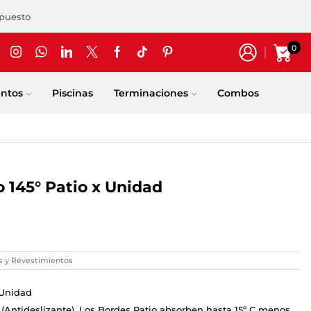
upuesto
0
entos
Piscinas
Terminaciones
Combos
 145° Patio x Unidad
s y Revestimientos
 Unidad
 (Antideslizante). Los Bordes Patio absorben hasta 15º C menos