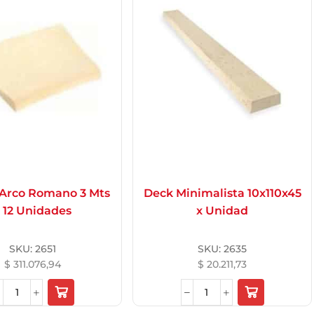
 Arco Romano 3 Mts
Deck Minimalista 10x110x45
 12 Unidades
x Unidad
SKU:
2651
SKU:
2635
$
311.076,94
$
20.211,73