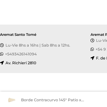
Aremat Santo Tomé
Aremat P
Lu-Vi
Lu-Vie 8hs a 16hs | Sab 8hs a 12hs.
+54 9
+5493426141094
F. de
Av. Richieri 2810
¡Suscribite y recibí nuestras novedades!
Borde Contracurvo 145° Patio x...