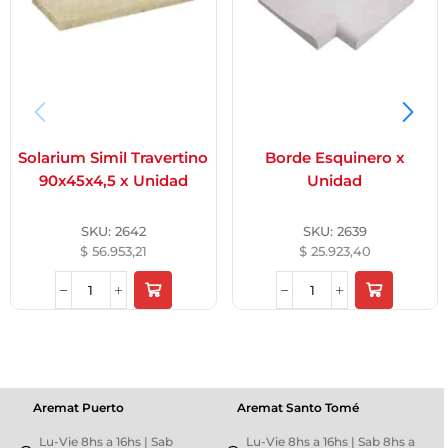
Solarium Simil Travertino
Borde Esquinero x
90x45x4,5 x Unidad
Unidad
SKU:
2642
SKU:
2639
$
56.953,21
$
25.923,40
Aremat Puerto
Aremat Santo Tomé
Lu-Vie 8hs a 16hs | Sab
Lu-Vie 8hs a 16hs | Sab 8hs a