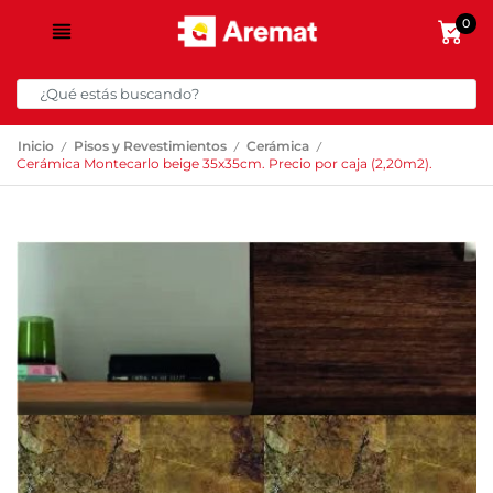
0
/
/
/
Inicio
Pisos y Revestimientos
Cerámica
Cerámica Montecarlo beige 35x35cm. Precio por caja (2,20m2).