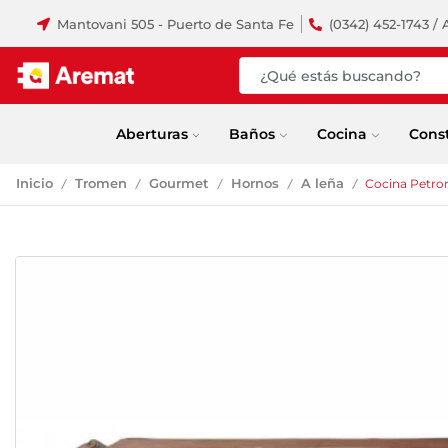
Mantovani 505 - Puerto de Santa Fe
(0342) 452-1743 / 
Aberturas
Baños
Cocina
Cons
Inicio
Tromen
Gourmet
Hornos
A leña
Cocina Petro
/
/
/
/
/