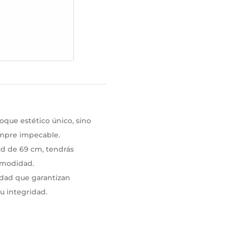
oque estético único, sino
empre impecable.
ad de 69 cm, tendrás
comodidad.
lidad que garantizan
su integridad.