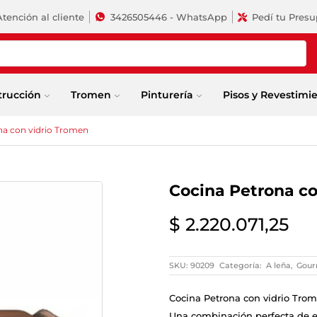
Atención al cliente
3426505446 - WhatsApp
Pedí tu Pres
trucción
Tromen
Pinturería
Pisos y Revestimi
na con vidrio Tromen
Cocina Petrona co
$
2.220.071,25
SKU:
90209
Categoría:
A leña
,
Gou
Cocina Petrona con vidrio Tro
Una combinación perfecta de e