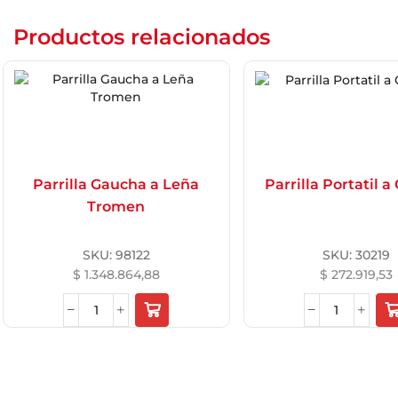
Productos relacionados
Parrilla Gaucha a Leña
Parrilla Portatil 
Tromen
SKU:
98122
SKU:
30219
$
1.348.864,88
$
272.919,53