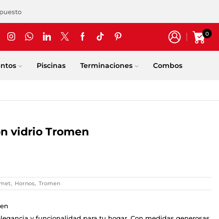
upuesto
0
entos
Piscinas
Terminaciones
Combos
n vidrio Tromen
rmet
,
Hornos
,
Tromen
men
legancia y funcionalidad para tu hogar. Con medidas generosas