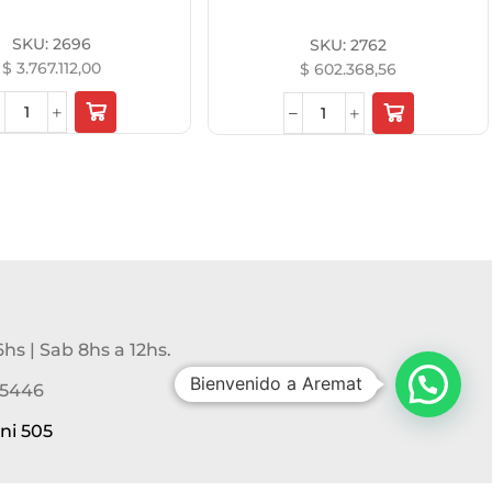
SKU:
2696
SKU:
2762
$
3.767.112,00
$
602.368,56
6hs | Sab 8hs a 12hs.
Bienvenido a Aremat
-5446
ni 505