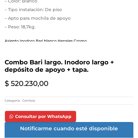
– Color: Blanco
– Tipo instalación: De piso
– Apto para mochila de apoyo
– Peso: 18,7kg.
Asiento Inodoro Bari blanco Herrajes Cromo
– Ancho x Profundidad: 35m x 41cm.
– Material: MDF de Alta Densidad, curva natomica
Combo Bari largo. Inodoro largo +
– Color: Blanco
depósito de apoyo + tapa.
– Herrajes: Metal
– Con cierre suave: No
$
520.230,00
Depósito de apoyo blanco Bari
– Altura x Ancho x Profundidad: 37,5cm x 43cm x 18,5cm
Categoría:
Combos
– Material: Porcelana sanitaria
– Color: blanco
Consultar por WhatsApp
– Capacidad en volumen: 6lts.
– Tipo de descarga: Doble. Este sistema permite ahorrar agua
Notificarme cuando esté disponible
pudiendo realizar en función de la necesidad una descarga parcial y