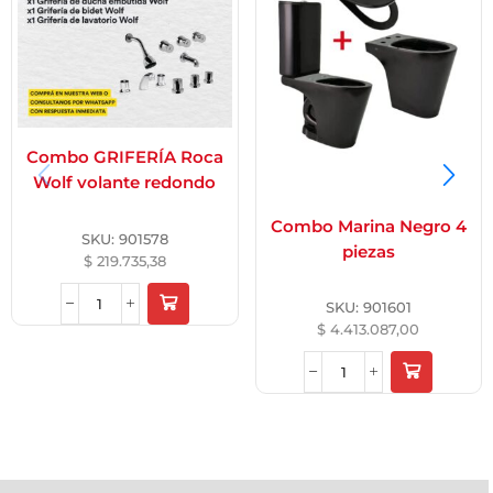
Combo GRIFERÍA Roca
Wolf volante redondo
Combo Marina Negro 4
SKU:
901578
piezas
$
219.735,38
SKU:
901601
$
4.413.087,00