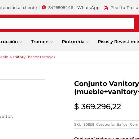
Atención al cliente
3426505446 - WhatsApp
Pedí tu Pres
trucción
Tromen
Pinturería
Pisos y Revestimi
eble+vanitory+bacha+espejo)
Conjunto Vanitor
(mueble+vanitory
$
369.296,22
dedor.
SKU:
901531
Categoría:
Baños
,
Com
Conjunto Vanitory Nevado 45c