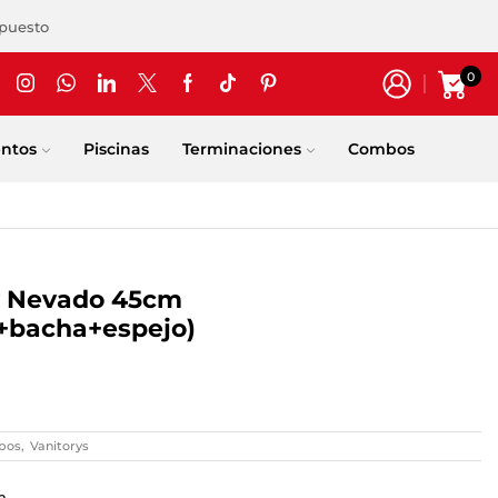
upuesto
0
entos
Piscinas
Terminaciones
Combos
y Nevado 45cm
+bacha+espejo)
bos
,
Vanitorys
m