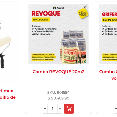
Combo REVOQUE 20m2
Combo G
vo
rilmex
SKU:
901554
odillo de
$
90.409,90