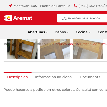
Mantovani 505 - Puerto de Santa Fe
(0342) 452-1743 / 
Aberturas
Baños
Cocina
Cons
Inicio
Baños
Vanitorys
Conjunto Vanitory Nevado 45cm (mu
/
/
/
Descripción
Información adicional
Documents
Puede hacerse a pedido en otros colores. Consultá con ven