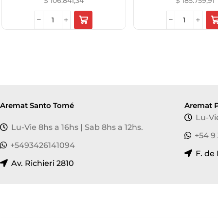
$
106.841,34
$
185.759,91
Aremat Santo Tomé
Aremat P
Lu-Vi
Lu-Vie 8hs a 16hs | Sab 8hs a 12hs.
+54 9
+5493426141094
F. de
Av. Richieri 2810