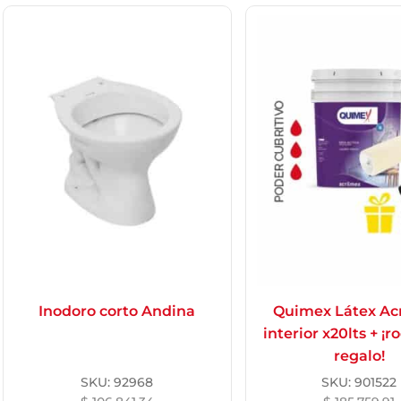
Inodoro corto Andina
Quimex Látex Ac
interior x20lts + ¡r
regalo!
SKU:
92968
SKU:
901522