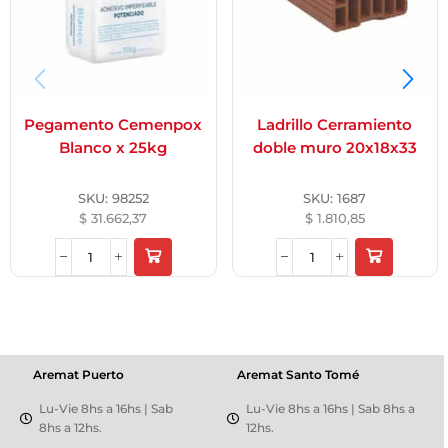
Pegamento Cemenpox
Ladrillo Cerramiento
Blanco x 25kg
doble muro 20x18x33
SKU:
98252
SKU:
1687
$
31.662,37
$
1.810,85
Aremat Puerto
Aremat Santo Tomé
Lu-Vie 8hs a 16hs | Sab
Lu-Vie 8hs a 16hs | Sab 8hs a
8hs a 12hs.
12hs.