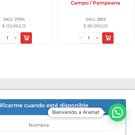
Campo / Pampeana
SKU:
2794
SKU:
2813
$
152.962,12
$
85.090,03
6hs | Sab 8hs a 12hs.
ificarme cuando esté disponible
Bienvenido a Aremat
-5446
ni 505