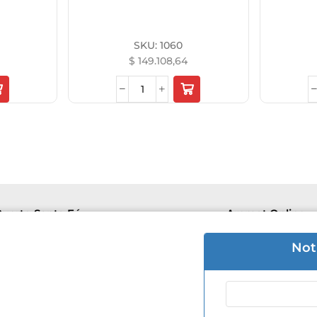
SKU:
1060
$
149.108,64
uerto Santa Fé
Aremat Online
e 8hs a 16hs | Sab 8hs a 12hs.
Lu-Vie 8hs a 1
Not
 3426 50-5446
+54 9 3426 50
 Mantovani 505
F. de Mantova