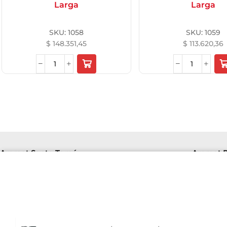
Larga
Larga
SKU:
1058
SKU:
1059
$
148.351,45
$
113.620,36
Aremat Santo Tomé
Aremat P
Lu-Vi
Lu-Vie 8hs a 16hs | Sab 8hs a 12hs.
+54 9
+5493426141094
F. de
Av. Richieri 2810