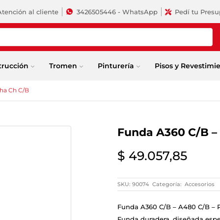
Atención al cliente
3426505446 - WhatsApp
Pedí tu Pres
trucción
Tromen
Pinturería
Pisos y Revestimi
cha Ch C/B
Funda A360 C/B –
$
49.057,85
SKU:
90074
Categoría:
Accesorios
Funda A360 C/B – A480 C/B – 
Funda duradera, diseñada espe