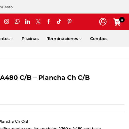
upuesto
0
entos
Piscinas
Terminaciones
Combos
 A480 C/B – Plancha Ch C/B
Plancha Ch C/B
cíficamente para los modelos A360 y A480 con base,