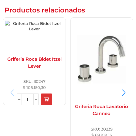
Productos relacionados
Griferia Roca Bidet Itzel
Lever
SKU:
30247
$
105.150,30
Griferia Roca Lavatorio
Canneo
SKU:
30239
$
69.919,15