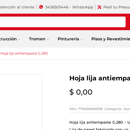
Atención al cliente
3426505446 - WhatsApp
Pedí tu Pres
trucción
Tromen
Pinturería
Pisos y Revestimi
Hoja lija antiempaste G.280
Hoja lija antiemp
$
0,00
SKU:
7794004001318
Categoría:
Acc
Hoja lija antiempaste G.280 – 
Lija de papel fabricada con un