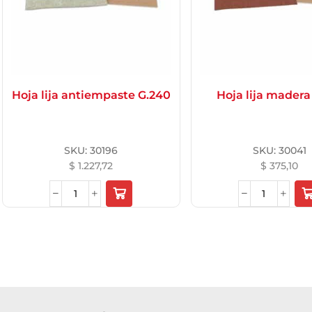
Hoja lija antiempaste G.240
Hoja lija madera
SKU:
30196
SKU:
30041
$
1.227,72
$
375,10