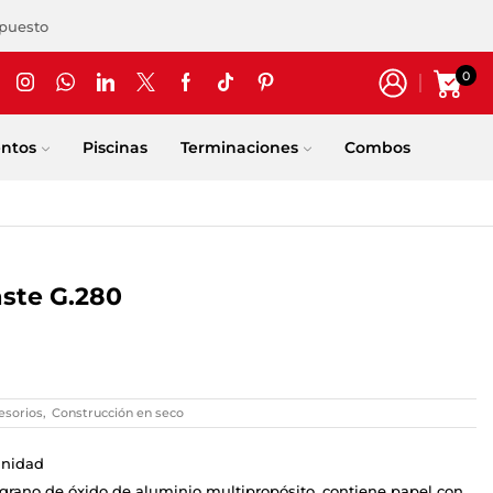
upuesto
0
entos
Piscinas
Terminaciones
Combos
aste G.280
esorios
,
Construcción en seco
Unidad
 grano de óxido de aluminio multipropósito, contiene papel con