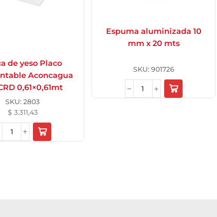
Espuma aluminizada 10
mm x 20 mts
a de yeso Placo
SKU:
901726
ntable Aconcagua
 CRD 0,61×0,61mt
SKU:
2803
$
3.311,43