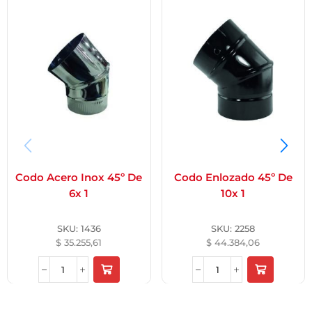
Codo Acero Inox 45º De
Codo Enlozado 45º De
6x 1
10x 1
SKU:
1436
SKU:
2258
$
35.255,61
$
44.384,06