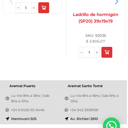
Ladrillo de hormigón
(SP20) 39x19x19
SKU:
92035
$
3.806,07
Aremat Puerto
Aremat Santo Tomé
Lu-Vie 8hs a 16hs | Sab
Lu-Vie 8hs a 16hs | Sab 8hs a
8hs a 12hs.
12hs.
+54 9 3426 50-5446
+54 342 5508159
Mantovani 505
Av. Richieri 2810