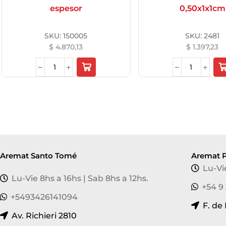
espesor
0,50x1x1cm
SKU:
150005
SKU:
2481
$
4.870,13
$
1.397,23
Aremat Santo Tomé
Aremat P
Lu-Vi
Lu-Vie 8hs a 16hs | Sab 8hs a 12hs.
+54 9
+5493426141094
F. de
Av. Richieri 2810