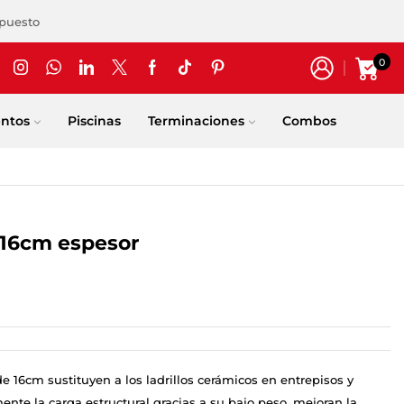
upuesto
0
entos
Piscinas
Terminaciones
Combos
r 16cm espesor
 de 16cm sustituyen a los ladrillos cerámicos en entrepisos y
nte la carga estructural gracias a su bajo peso, mejoran la