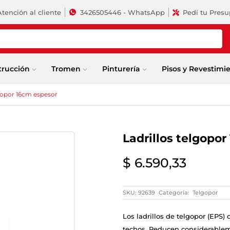
Atención al cliente
3426505446 - WhatsApp
Pedí tu Pres
trucción
Tromen
Pinturería
Pisos y Revestimi
lgopor 16cm espesor
Ladrillos telgopo
$
6.590,33
SKU:
92639
Categoría:
Telgopor
Los ladrillos de telgopor (EPS)
techos. Reducen considerableme