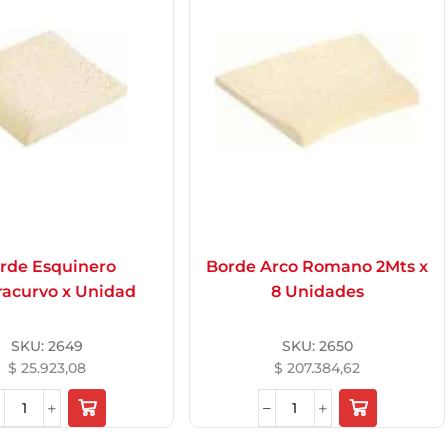
rde Esquinero
Borde Arco Romano 2Mts x
racurvo x Unidad
8 Unidades
SKU:
2649
SKU:
2650
$
25.923,08
$
207.384,62