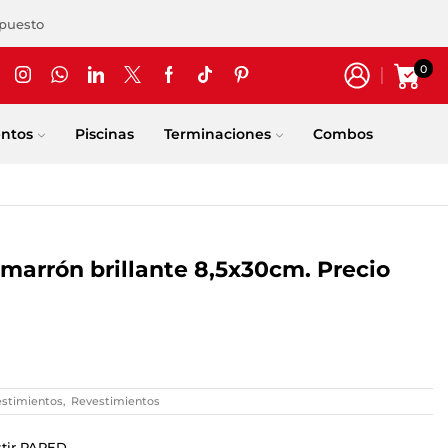
upuesto
0
entos
Piscinas
Terminaciones
Combos
marrón brillante 8,5x30cm. Precio
estimientos
,
Revestimientos
stir PARED.