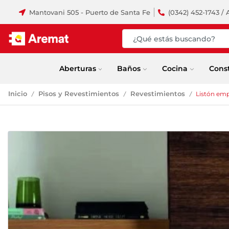
Mantovani 505 - Puerto de Santa Fe
(0342) 452-1743 / 
Aberturas
Baños
Cocina
Cons
Inicio
Pisos y Revestimientos
Revestimientos
Listón emp
/
/
/