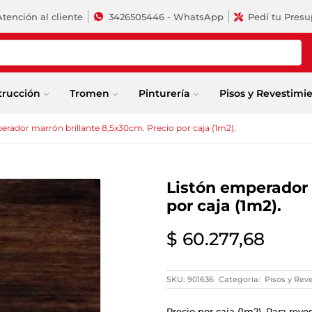
Atención al cliente
3426505446 - WhatsApp
Pedí tu Pres
trucción
Tromen
Pinturería
Pisos y Revestimi
erador marrón brillante 8,5x30cm. Precio por caja (1m2).
Listón emperador 
por caja (1m2).
$
60.277,68
SKU:
901636
Categoría:
Pisos y Rev
Precio por caja (1m2). Para reve