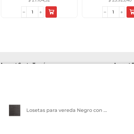
$
27.104,32
$
25.923,40
Aremat Santo Tomé
Aremat P
Lu-Vi
Lu-Vie 8hs a 16hs | Sab 8hs a 12hs.
+54 9
+5493426141094
F. de
Av. Richieri 2810
Losetas para vereda Negro con ...