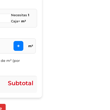
Necesitas
1
Caja=
m²
+
m²
l de m² (por
Subtotal
p