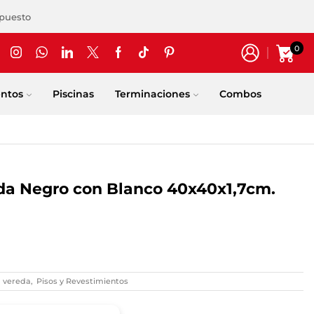
upuesto
0
entos
Piscinas
Terminaciones
Combos
da Negro con Blanco 40x40x1,7cm.
a vereda
,
Pisos y Revestimientos