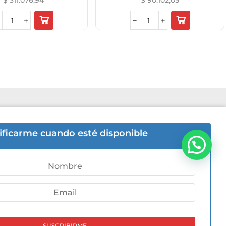
$
311.076,94
$
90.102,05
6hs | Sab 8hs a 12hs.
ificarme cuando esté disponible
Bienvenido a Aremat
-5446
ni 505