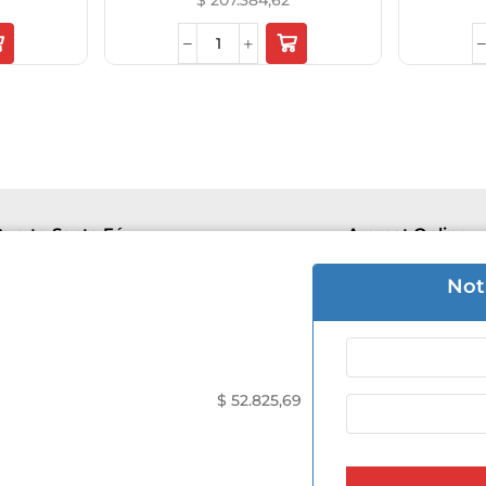
$
207.384,62
uerto Santa Fé
Aremat Online
e 8hs a 16hs | Sab 8hs a 12hs.
Lu-Vie 8hs a 1
Not
 3426 50-5446
+54 9 3426 50
 Mantovani 505
F. de Mantova
$
52.825,69
Seguinos en nuestras Redes: