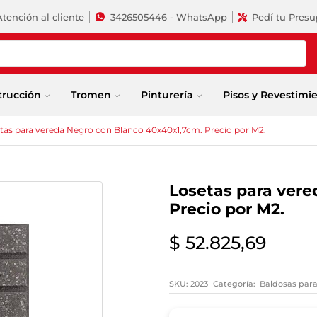
Atención al cliente
3426505446 - WhatsApp
Pedí tu Pres
trucción
Tromen
Pinturería
Pisos y Revestimi
tas para vereda Negro con Blanco 40x40x1,7cm. Precio por M2.
Losetas para vere
Precio por M2.
$
52.825,69
SKU:
2023
Categoría:
Baldosas par