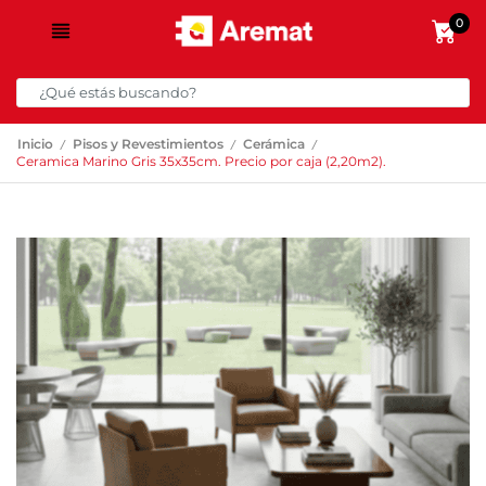
0
/
/
/
Inicio
Pisos y Revestimientos
Cerámica
Ceramica Marino Gris 35x35cm. Precio por caja (2,20m2).