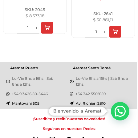
SKU:
2045
SKU:
2641
$
8.373,18
$
30.881,11
Aremat Puerto
Aremat Santo Tomé
Lu-Vie 8hs a 16hs | Sab
Lu-Vie 8hs a 16hs | Sab 8hs a
8hs a 12hs.
12hs.
+54 9 3426 50-5446
+54 342 5508159
Mantovani 505
Av. Richieri 2810
Bienvenido a Aremat
¡Suscribite y recibí nuestras novedades!
Seguinos en nuestras Redes: