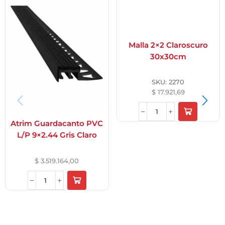
Malla 2×2 Claroscuro
30x30cm
SKU:
2270
$
17.921,69
Atrim Guardacanto PVC
L/P 9×2.44 Gris Claro
$
3.519.164,00