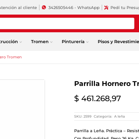
Atención al cliente
3426505446 - WhatsApp
Pedí tu Pres
trucción
Tromen
Pinturería
Pisos y Revestimi
nero Tromen
Parrilla Hornero 
$
461.268,97
SKU:
2599
Categoría:
A leña
Parrilla a Leña. Práctica – Res
Cm Profundidad. Peso 26 Kg. Car