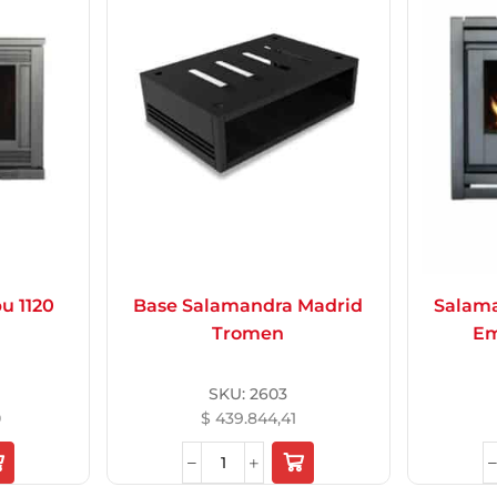
u 1120
Base Salamandra Madrid
Salama
Tromen
Em
SKU:
2603
0
$
439.844,41