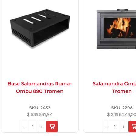
Base Salamandras Roma-
Salamandra Omb
Ombu 890 Tromen
Tromen
SKU:
2432
SKU:
2298
$
535.537,94
$
2.196.243,0