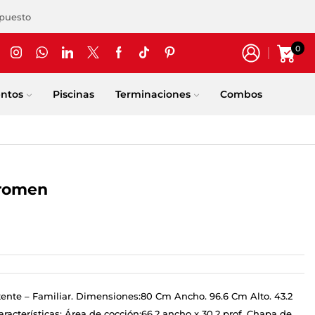
upuesto
0
entos
Piscinas
Terminaciones
Combos
Tromen
istente – Familiar. Dimensiones:80 Cm Ancho. 96.6 Cm Alto. 43.2
acterísticas: Área de cocción:66.2 ancho x 30.2 prof. Chapa de