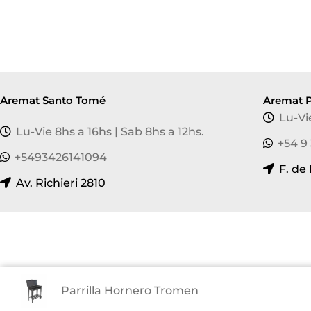
Aremat Santo Tomé
Aremat P
Lu-Vi
Lu-Vie 8hs a 16hs | Sab 8hs a 12hs.
+54 9
+5493426141094
F. de
Av. Richieri 2810
¡Suscribite y recibí nuestras novedades!
Parrilla Hornero Tromen