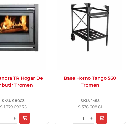
ndra TR Hogar De
Base Horno Tango 560
butir Tromen
Tromen
SKU:
98003
SKU:
1455
$
1.379.692,75
$
378.608,81