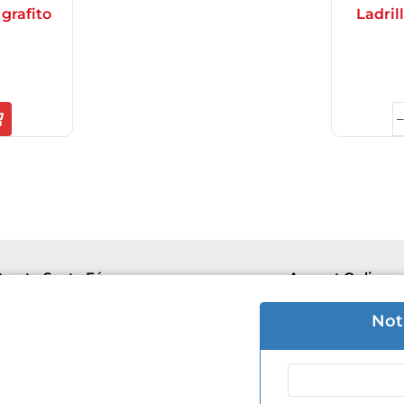
 grafito
Ladril
uerto Santa Fé
Aremat Online
e 8hs a 16hs | Sab 8hs a 12hs.
Lu-Vie 8hs a 1
Not
 3426 50-5446
+54 9 3426 50
 Mantovani 505
F. de Mantova