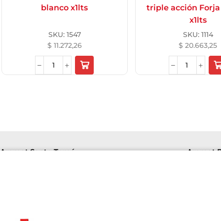
blanco x1lts
triple acción Forja
x1lts
SKU:
1547
SKU:
1114
$
11.272,26
$
20.663,25
Aremat Santo Tomé
Aremat P
Lu-Vi
Lu-Vie 8hs a 16hs | Sab 8hs a 12hs.
+54 9
+5493426141094
F. de
Av. Richieri 2810