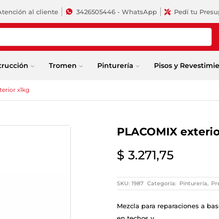
Atención al cliente
3426505446 - WhatsApp
Pedí tu Pres
trucción
Tromen
Pinturería
Pisos y Revestimi
erior x1kg
PLACOMIX exterio
$
3.271,75
SKU:
1987
Categoría:
Pinturería
,
Pr
Mezcla para reparaciones a base 
en techos y