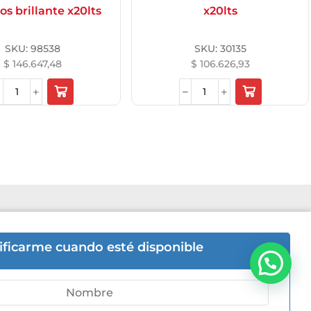
los brillante x20lts
x20lts
SKU:
98538
SKU:
30135
$
146.647,48
$
106.626,93
6hs | Sab 8hs a 12hs.
ificarme cuando esté disponible
Bienvenido a Aremat
-5446
ni 505