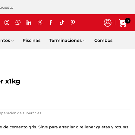
upuesto
0
entos
Piscinas
Terminaciones
Combos
r x1kg
eparación de superficies
de cemento gris. Sirve para arreglar o rellenar grietas y roturas,