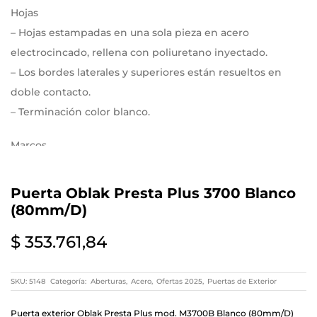
Hojas
– Hojas estampadas en una sola pieza en acero
electrocincado, rellena con poliuretano inyectado.
– Los bordes laterales y superiores están resueltos en
doble contacto.
– Terminación color blanco.
Marcos
– De acero electrocincado, calibre nº 22.
– Con grapas de amure para su instalación
Puerta Oblak Presta Plus 3700 Blanco
(80mm/D)
Herrajes y accesorios
– Cerradura de seguridad doble palera.
$
353.761,84
– Bisagra de acero electrocincado, tipo ficha, encastrada y
soldada en marco y en hoja, pintadas del color de la
SKU:
5148
Categoría:
Aberturas
,
Acero
,
Ofertas 2025
,
Puertas de Exterior
puerta.
Puerta exterior Oblak Presta Plus mod. M3700B Blanco (80mm/D)