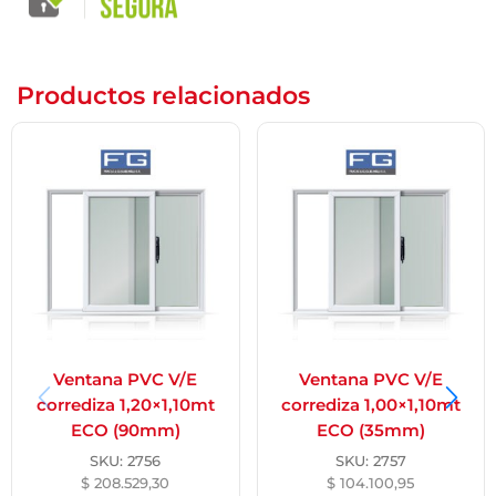
Productos relacionados
Ventana PVC V/E
Ventana PVC V/E
corrediza 1,20×1,10mt
corrediza 1,00×1,10mt
ECO (90mm)
ECO (35mm)
SKU:
2756
SKU:
2757
$
208.529,30
$
104.100,95