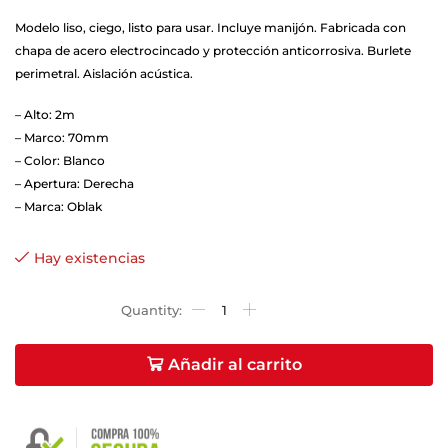
– Bisagra tipo ficha encastrada y soldada en marco y en
Modelo liso, ciego, listo para usar. Incluye manijón. Fabricada con
hoja.
chapa de acero electrocincado y protección anticorrosiva. Burlete
– Manijón o barral de acero inoxidable de 80 cm
perimetral. Aislación acústica.
exclusivo, según modelos.
– Alto: 2m
– Mirador óptico de 160º en todos los modelos ciegos.
– Marco: 70mm
– Cerradura: de seguridad doble paleta con frente
– Color: Blanco
– Apertura: Derecha
niquelado y sistema de fijación que permite su
– Marca: Oblak
reemplazo fácilmente.
– Tapajuntas en puertas dobles y portones.
Hay existencias
Añadir al carrito