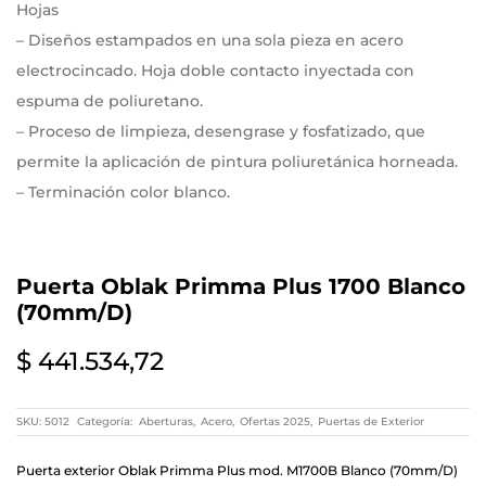
Hojas
– Diseños estampados en una sola pieza en acero
electrocincado. Hoja doble contacto inyectada con
espuma de poliuretano.
– Proceso de limpieza, desengrase y fosfatizado, que
permite la aplicación de pintura poliuretánica horneada.
– Terminación color blanco.
Marcos
– De acero electrocincado, calibre nº 20.
Puerta Oblak Primma Plus 1700 Blanco
– Los encastres están resueltos exteriormente a 45º.
(70mm/D)
Herrajes y accesorios
$
441.534,72
– Burlete perimetral de EPDM en todas las tipologías
excepto portones corredizos.
SKU:
5012
Categoría:
Aberturas
,
Acero
,
Ofertas 2025
,
Puertas de Exterior
– Pasador de acero embutido en puertas dobles y
Puerta exterior Oblak Primma Plus mod. M1700B Blanco (70mm/D)
portones.