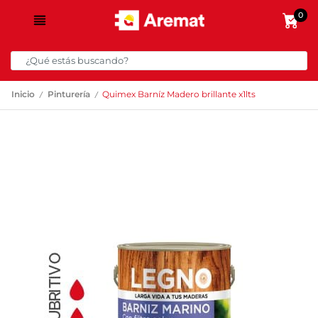
0
/
/
Inicio
Pinturería
Quimex Barníz Madero brillante x1lts