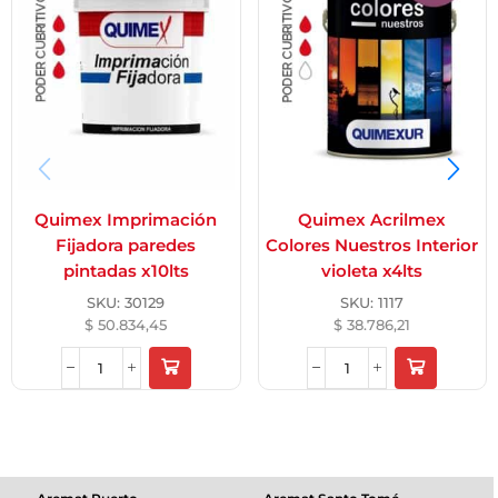
Quimex Imprimación
Quimex Acrilmex
Fijadora paredes
Colores Nuestros Interior
pintadas x10lts
violeta x4lts
SKU:
30129
SKU:
1117
$
50.834,45
$
38.786,21