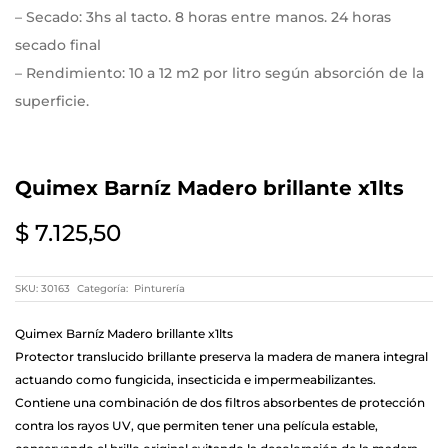
– Secado: 3hs al tacto. 8 horas entre manos. 24 horas
secado final
– Rendimiento: 10 a 12 m2 por litro según absorción de la
superficie.
– Temperatura de aplicación: entre 5° y 35°c
– Diluyente recomendado: aguarrás.
Quimex Barníz Madero brillante x1lts
– Herramientas: Con pincel, rodillo o soplete.
– Mantenimiento: Se recomienda aplicar una nueva mano
$
7.125,50
de producto cuando se observen los primeros signos de
desgaste en el revestimiento.
SKU:
30163
Categoría:
Pinturería
Modo de uso
Quimex Barníz Madero brillante x1lts
– Preparación de superficie:
Protector translucido brillante preserva la madera de manera integral
La superficie a proteger debe encontrarse libre de
actuando como fungicida, insecticida e impermeabilizantes.
impurezas, sin polvos, aceites, grasas, etc. En caso de
Contiene una combinación de dos filtros absorbentes de protección
contra los rayos UV, que permiten tener una película estable,
maderas barnizadas se recomienda utilizar un removedor