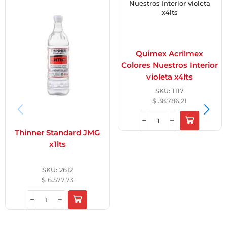
Quimex Acrilmex
Colores Nuestros Interior
violeta x4lts
SKU:
1117
$
38.786,21
Thinner Standard JMG
x1lts
SKU:
2612
$
6.577,73