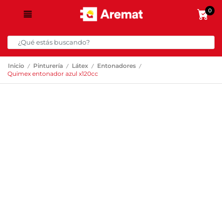
0
/
/
/
/
Inicio
Pinturería
Látex
Entonadores
Quimex entonador azul x120cc