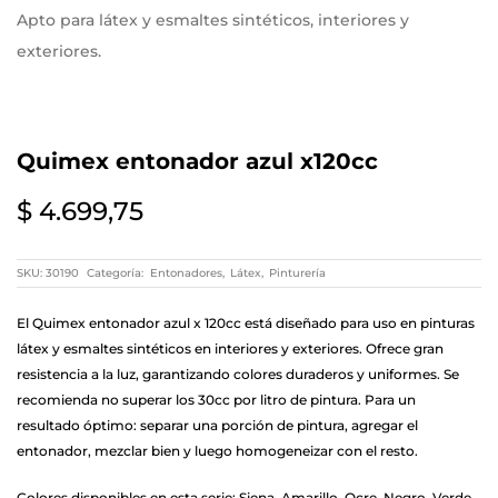
Apto para látex y esmaltes sintéticos, interiores y
exteriores.
Quimex entonador azul x120cc
$
4.699,75
SKU:
30190
Categoría:
Entonadores
,
Látex
,
Pinturería
El Quimex entonador azul x 120cc está diseñado para uso en pinturas
látex y esmaltes sintéticos en interiores y exteriores. Ofrece gran
resistencia a la luz, garantizando colores duraderos y uniformes. Se
recomienda no superar los 30cc por litro de pintura. Para un
resultado óptimo: separar una porción de pintura, agregar el
entonador, mezclar bien y luego homogeneizar con el resto.
Colores disponibles en esta serie: Siena, Amarillo, Ocre, Negro, Verde