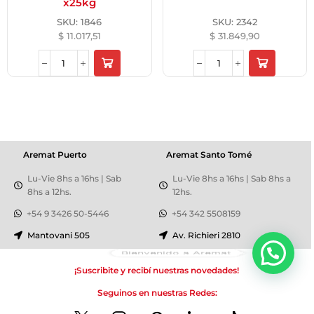
x25kg
SKU:
1846
SKU:
2342
$
11.017,51
$
31.849,90
Aremat Puerto
Aremat Santo Tomé
Lu-Vie 8hs a 16hs | Sab
Lu-Vie 8hs a 16hs | Sab 8hs a
8hs a 12hs.
12hs.
+54 9 3426 50-5446
+54 342 5508159
Mantovani 505
Av. Richieri 2810
Bienvenido a Aremat
¡Suscribite y recibí nuestras novedades!
Seguinos en nuestras Redes: