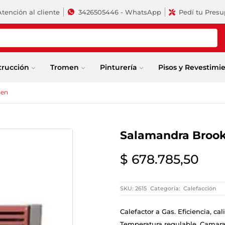
Atención al cliente
3426505446 - WhatsApp
Pedí tu Pres
trucción
Tromen
Pinturería
Pisos y Revestimi
men
Salamandra Brook
$
678.785,50
SKU:
2615
Categoría:
Calefacción
Calefactor a Gas. Eficiencia, c
Temperatura regulable. Camara ab