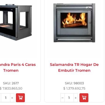
ndra Paris 4 Caras
Salamandra TR Hogar De
Tromen
Embutir Tromen
SKU:
2617
SKU:
98003
$
7.833.865,50
$
1.379.692,75