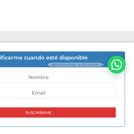
6hs | Sab 8hs a 12hs.
ificarme cuando esté disponible
Bienvenido a Aremat
-5446
ni 505