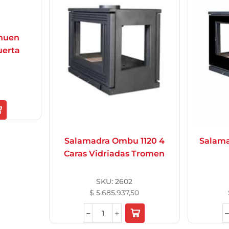
huen
uerta
Salamadra Ombu 1120 4
Salama
Caras Vidriadas Tromen
SKU:
2602
$
5.685.937,50