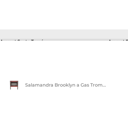
Aremat Santo Tomé
Aremat P
Lu-Vi
Lu-Vie 8hs a 16hs | Sab 8hs a 12hs.
+54 9
+5493426141094
F. de
Av. Richieri 2810
Salamandra Brooklyn a Gas Trom...
¡Suscribite y recibí nuestras novedades!