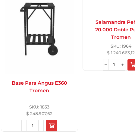
Salamandra Pe
20.000 Doble P
Tromen
SKU:
1964
$
1.240.663,12
Base Para Angus E360
Tromen
SKU:
1833
$
248.907,62