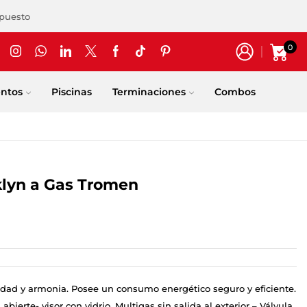
upuesto
0
entos
Piscinas
Terminaciones
Combos
lyn a Gas Tromen
alidad y armonia. Posee un consumo energético seguro y eficiente.
ierte- visor con vidrio. Multigas sin salida al exterior – Válvula