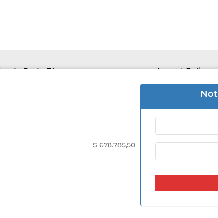
uerto Santa Fé
Aremat Online
e 8hs a 16hs | Sab 8hs a 12hs.
Lu-Vie 8hs a 1
Not
 3426 50-5446
+54 9 3426 50
 Mantovani 505
F. de Mantova
$
678.785,50
Seguinos en nuestras Redes:
Copyright © 2023 Aremat Seguridad y Privacidad