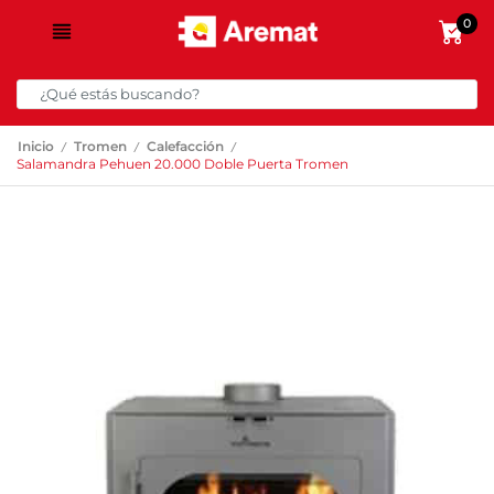
0
/
/
/
Inicio
Tromen
Calefacción
Salamandra Pehuen 20.000 Doble Puerta Tromen