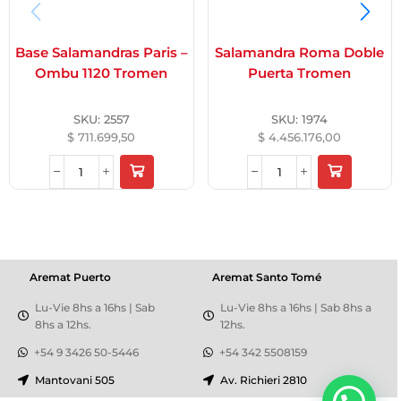
Base Salamandras Paris –
Salamandra Roma Doble
Ombu 1120 Tromen
Puerta Tromen
SKU:
2557
SKU:
1974
$
711.699,50
$
4.456.176,00
Aremat Puerto
Aremat Santo Tomé
Lu-Vie 8hs a 16hs | Sab
Lu-Vie 8hs a 16hs | Sab 8hs a
8hs a 12hs.
12hs.
+54 9 3426 50-5446
+54 342 5508159
Mantovani 505
Av. Richieri 2810