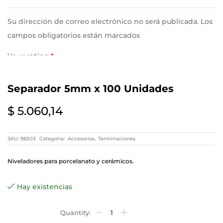
Su dirección de correo electrónico no será publicada. Los
campos obligatorios están marcados
Your rating
*
Separador 5mm x 100 Unidades
Your review
*
$
5.060,14
SKU:
98303
Categoría:
Accesorios
,
Terminaciones
Niveladores para porcelanato y cerámicos.
Hay existencias
Name
*