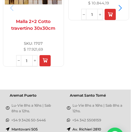
$
10.844,19
Malla 2×2 Cotto
travertino 30x30cm
SKU:
1707
$
17.921,69
Aremat Puerto
Aremat Santo Tomé
Lu-Vie 8hs a 16hs | Sab
Lu-Vie 8hs a 16hs | Sab 8hs a
8hs a 12hs.
12hs.
+54 9 3426 50-5446
+54 342 5508159
Mantovani 505
Av. Richieri 2810