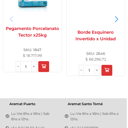
Pegamento Porcelanato
Borde Esquinero
Tector x25kg
Invertido x Unidad
SKU:
1847
SKU:
2646
$
18.717,99
$
66.296,72
Aremat Puerto
Aremat Santo Tomé
Lu-Vie 8hs a 16hs | Sab
Lu-Vie 8hs a 16hs | Sab 8hs a
8hs a 12hs.
12hs.
+54 9 3426 50-5446
+54 342 5508159