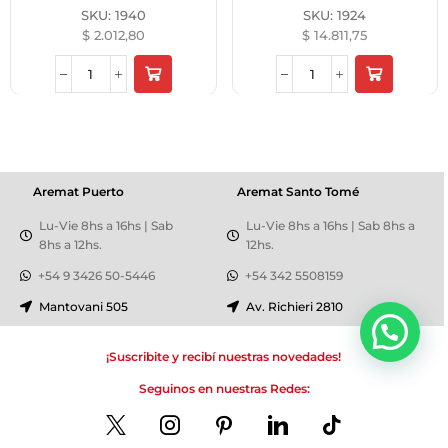
SKU:
1940
SKU:
1924
$
2.012,80
$
14.811,75
Aremat Puerto
Aremat Santo Tomé
Lu-Vie 8hs a 16hs | Sab
Lu-Vie 8hs a 16hs | Sab 8hs a
8hs a 12hs.
12hs.
+54 9 3426 50-5446
+54 342 5508159
Mantovani 505
Av. Richieri 2810
¡Suscribite y recibí nuestras novedades!
Seguinos en nuestras Redes: