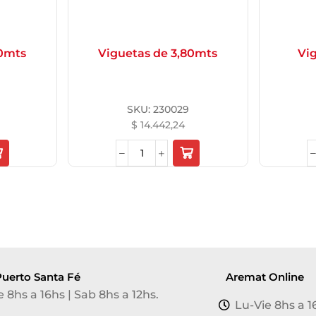
20mts
Viguetas de 3,80mts
Vi
SKU:
230029
$
14.442,24
uerto Santa Fé
Aremat Online
e 8hs a 16hs | Sab 8hs a 12hs.
Lu-Vie 8hs a 1