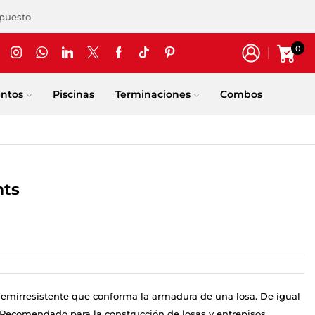
upuesto
0
entos
Piscinas
Terminaciones
Combos
mts
mirresistente que conforma la armadura de una losa. De igual
. Recomendado para la construcción de losas y entrepisos