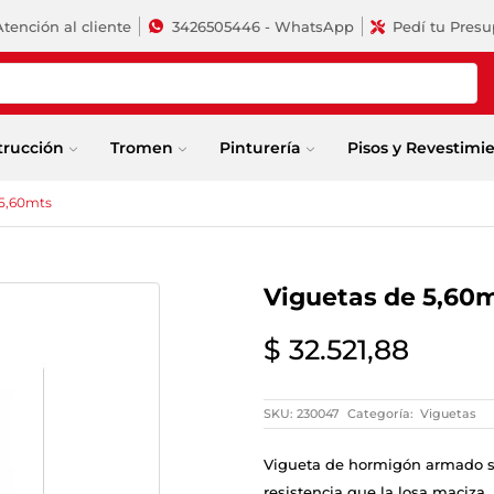
Atención al cliente
3426505446 - WhatsApp
Pedí tu Pres
trucción
Tromen
Pinturería
Pisos y Revestimi
 5,60mts
Viguetas de 5,60
$
32.521,88
SKU:
230047
Categoría:
Viguetas
Vigueta de hormigón armado se
resistencia que la losa maciza