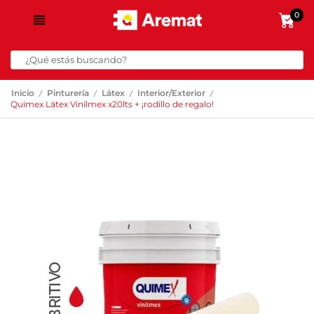
0
/
/
/
/
Inicio
Pinturería
Látex
Interior/Exterior
Quimex Látex Vinilmex x20lts + ¡rodillo de regalo!