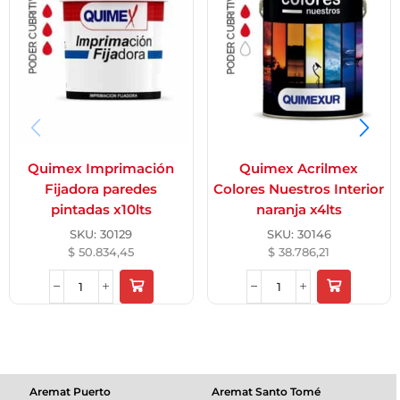
Quimex Imprimación
Quimex Acrilmex
Fijadora paredes
Colores Nuestros Interior
pintadas x10lts
naranja x4lts
SKU:
30129
SKU:
30146
$
50.834,45
$
38.786,21
Aremat Puerto
Aremat Santo Tomé