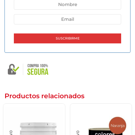
luego proceder como se detalla anteriormente.
– Aplicación:
Homogeneizar bien el contenido del envase antes de
usar. Aplicar con pincel, rodillo, soplete o sistema
AIRLESS. Se debe tener en cuenta la dilución para cada
forma de aplicación. Se recomienda una aplicación
mínima
de 2 manos. Se puede diluir la primera mano hasta un
10% de agua. Dejar transcurrir un mínimo de 6 hs entre
manos.
Productos relacionados