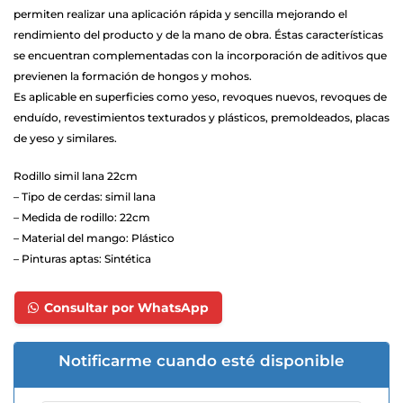
permiten realizar una aplicación rápida y sencilla mejorando el
1. Superficies de cemento nueva o sin pintar
rendimiento del producto y de la mano de obra. Éstas características
Verificar el completo fraguado y neutralizar con solución
se encuentran complementadas con la incorporación de aditivos que
de ácido muriático al 10 % en agua, enjuagar y dejar secar
previenen la formación de hongos y mohos.
muy bien. Corroborar la neutralidad con cinta de ph.
Es aplicable en superficies como yeso, revoques nuevos, revoques de
enduído, revestimientos texturados y plásticos, premoldeados, placas
Aplicar FIJADOR SELLADOR CONCENTRADO o
de yeso y similares.
IMPRIMACIÓN FIJADORA QUIMEX diluida
convenientemente.
Rodillo simil lana 22cm
2. Superficies antiguas
– Tipo de cerdas: simil lana
– Medida de rodillo: 22cm
Si fuera necesario, reparar imperfecciones con ENDUIDO
– Material del mango: Plástico
PLASTICO QUIMEX. Posteriormente aplicar una mano de
– Pinturas aptas: Sintética
FIJADOR SELLADOR QUIMEX y dos manos de látex con
dilución máxima del 10 %.
Consultar por WhatsApp
3. Superficies ya pintadas
Asegurarse que la pintura anterior esté firme y en buenas
Notificarme cuando esté disponible
condiciones, lavar, lijar y aplicar. Si la pintura se encuentra
en malas condiciones generales, debe ser eliminada;