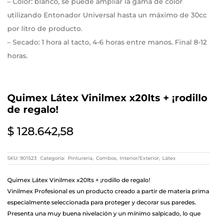
– Color: blanco, se puede ampliar la gama de color
utilizando Entonador Universal hasta un máximo de 30cc
por litro de producto.
– Secado: 1 hora al tacto, 4-6 horas entre manos. Final 8-12
horas.
– Rendimiento: 10 a 14 m²/L por mano, según las
condiciones de la superficie.
Quimex Látex Vinilmex x20lts + ¡rodillo
– Diluyente recomendado: agua, hasta un 10%.
de regalo!
– Herramientas: Con pincel, rodillo o soplete.
$
128.642,58
Modo de uso
– Preparación de superficie:
SKU:
901523
Categoría:
Pinturería
,
Combos
,
Interior/Exterior
,
Látex
La superficie debe estar limpia, seca y libre de polvo,
alcalinidad, grasas, aceites, jabones, ceras u otros
Quimex Látex Vinilmex x20lts + ¡rodillo de regalo!
desmoldantes o contaminantes. Ante la presencia de
Vinilmex Profesional es un producto creado a partir de materia prima
hongos y/o moho, lavar con solución de agua lavandina al
especialmente seleccionada para proteger y decorar sus paredes.
10 %, enjuagar y dejar secar muy bien.
Presenta una muy buena nivelación y un mínimo salpicado, lo que