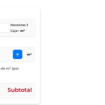
Necesitas
1
Caja=
m²
+
m²
l de m² (por
Subtotal