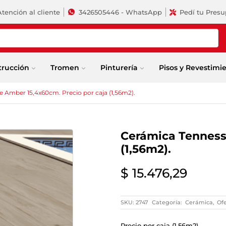
Atención al cliente
3426505446 - WhatsApp
Pedí tu Pres
trucción
Tromen
Pinturería
Pisos y Revestimi
 Amber 15,4x60cm. Precio por caja (1,56m2).
Cerámica Tenness
(1,56m2).
$
15.476,29
SKU:
2747
Categoría:
Cerámica
,
Ofe
Precio por caja (1,56m2).