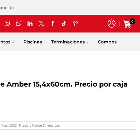
upuesto
0
entos
Piscinas
Terminaciones
Combos
e Amber 15,4x60cm. Precio por caja
rtas 2025
,
Pisos y Revestimientos