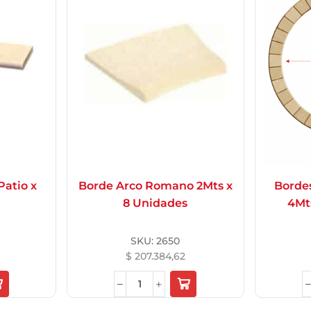
Patio x
Borde Arco Romano 2Mts x
Bordes
8 Unidades
4Mt
SKU:
2650
$
207.384,62