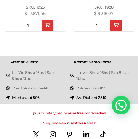
SKU:
1925
SKU:
1928
$
17.871,46
$
9.318,07
Aremat Puerto
Aremat Santo Tomé
Lu-Vie 8hs a 16hs | Sab
Lu-Vie 8hs a 16hs | Sab 8hs a
8hs a 12hs.
12hs.
+54 9 3426 50-5446
+54 342 5508159
Mantovani 505
Av. Richieri 2810
¡Suscribite y recibí nuestras novedades!
Seguinos en nuestras Redes: