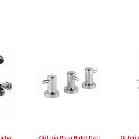
Ducha
Griferia Roca Bidet Itzel
Griferi