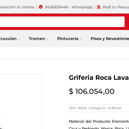
Atención al cliente
3426505446 - WhatsApp
Pedí tu Pres
trucción
Tromen
Pinturería
Pisos y Revestimi
Griferia Roca Lava
$
106.054,00
SKU:
30242
Categoría:
Griferias
Material del Producto: Element
Cruz y Redondo. Marca: Roca. L