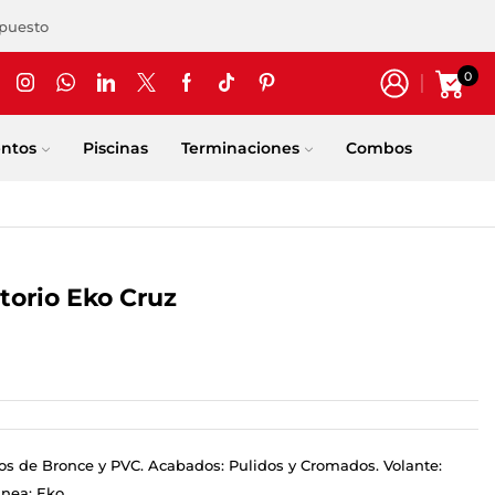
upuesto
0
entos
Piscinas
Terminaciones
Combos
torio Eko Cruz
os de Bronce y PVC. Acabados: Pulidos y Cromados. Volante:
inea: Eko.