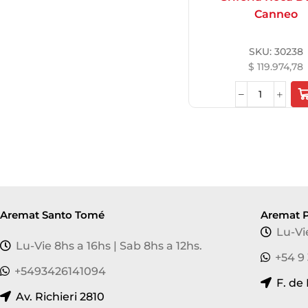
Canneo
SKU:
30238
$
119.974,78
Aremat Santo Tomé
Aremat P
Lu-Vi
Lu-Vie 8hs a 16hs | Sab 8hs a 12hs.
+54 9
+5493426141094
F. de
Av. Richieri 2810