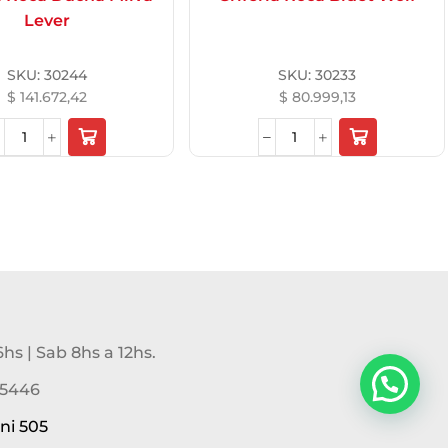
Lever
SKU:
30244
SKU:
30233
$
141.672,42
$
80.999,13
6hs | Sab 8hs a 12hs.
Bienvenido a Aremat
-5446
ni 505