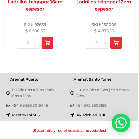
Ladrillos telgopor 16cm
Ladrillos telgopor 12cm
espesor
espesor
SKU:
92639
SKU:
150005
$
6.590,33
$
4.870,13
Aremat Puerto
Aremat Santo Tomé
Lu-Vie 8hs a 16hs | Sab
Lu-Vie 8hs a 16hs | Sab 8hs a
8hs a 12hs.
12hs.
+54 9 3426 50-5446
+54 342 5508159
Mantovani 505
Av. Richieri 2810
¡Suscribite y recibí nuestras novedades!