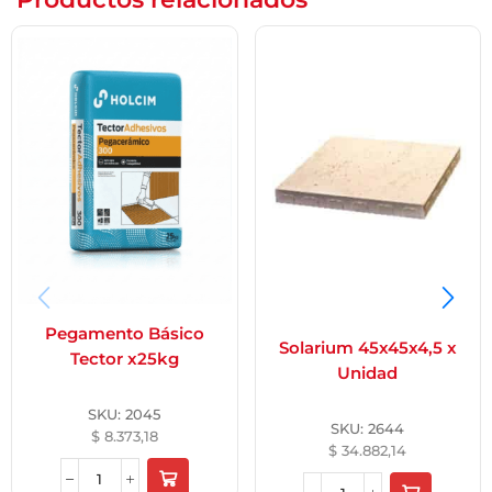
Pegamento Básico
Solarium 45x45x4,5 x
Tector x25kg
Unidad
SKU:
2045
SKU:
2644
$
8.373,18
$
34.882,14