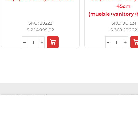
45cm
(mueble+vanitory+
SKU:
30222
SKU:
901531
$
224.999,92
$
369.296,22
Aremat Santo Tomé
Aremat P
Lu-Vi
Lu-Vie 8hs a 16hs | Sab 8hs a 12hs.
+54 9
+5493426141094
F. de
Av. Richieri 2810