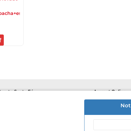
bacha+espejo)
uerto Santa Fé
Aremat Online
e 8hs a 16hs | Sab 8hs a 12hs.
Lu-Vie 8hs a 1
Not
 3426 50-5446
+54 9 3426 50
 Mantovani 505
F. de Mantova