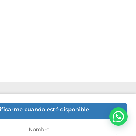
6hs | Sab 8hs a 12hs.
ificarme cuando esté disponible
-5446
ni 505