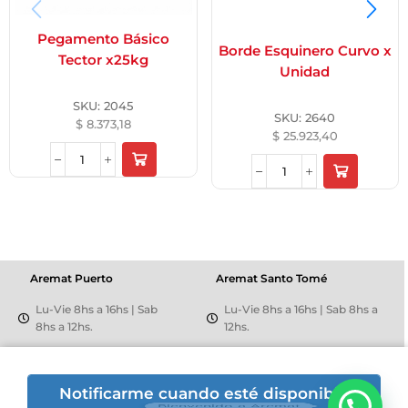
Pegamento Básico
Borde Esquinero Curvo x
Tector x25kg
Unidad
SKU:
2045
SKU:
2640
$
8.373,18
$
25.923,40
Aremat Puerto
Aremat Santo Tomé
Lu-Vie 8hs a 16hs | Sab
Lu-Vie 8hs a 16hs | Sab 8hs a
8hs a 12hs.
12hs.
+54 9 3426 50-5446
+54 342 5508159
Mantovani 505
Av. Richieri 2810
Notificarme cuando esté disponible
Bienvenido a Aremat