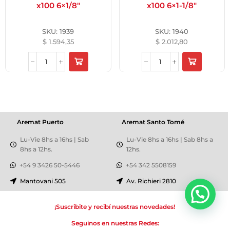
x100 6×1/8″
x100 6×1-1/8″
SKU:
1939
SKU:
1940
$
1.594,35
$
2.012,80
Aremat Puerto
Aremat Santo Tomé
Lu-Vie 8hs a 16hs | Sab
Lu-Vie 8hs a 16hs | Sab 8hs a
8hs a 12hs.
12hs.
+54 9 3426 50-5446
+54 342 5508159
Mantovani 505
Av. Richieri 2810
¡Suscribite y recibí nuestras novedades!
Seguinos en nuestras Redes: